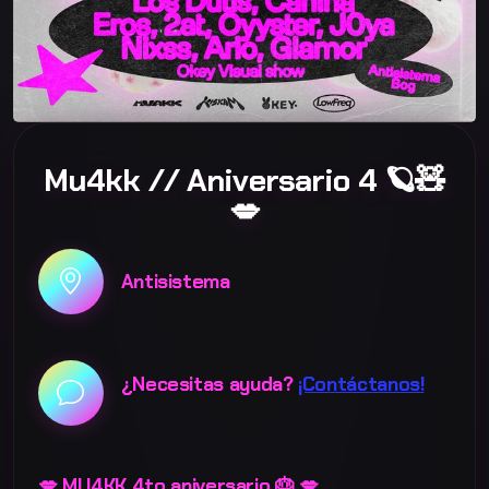
Mu4kk // Aniversario 4 🪐🧸
💋
Antisistema
¿Necesitas ayuda?
¡Contáctanos!
💋 MU4KK 4to aniversario 🎂 💋