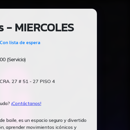
s - MIERCOLES
Con lista de espera
00 (Servicio)
CRA. 27 # 51 - 27 PISO 4
yuda?
¡Contáctanos!
de baile, es un espacio seguro y divertido
ión, aprender movimientos icónicos y