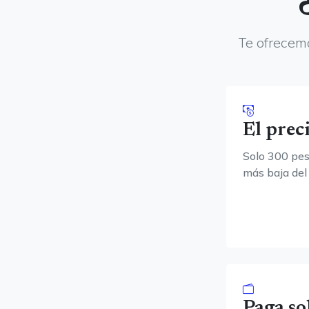
Te ofrecemo
El prec
Solo 300 peso
más baja del
Paga so