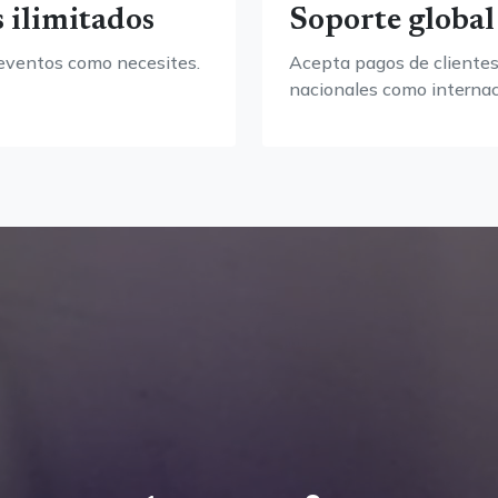
 ilimitados
Soporte global
eventos como necesites.
Acepta pagos de clientes
nacionales como internac