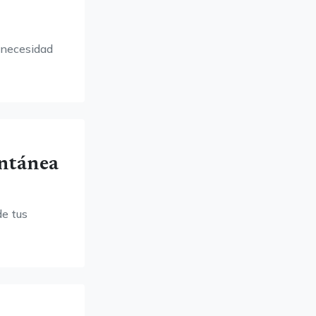
 necesidad
antánea
de tus