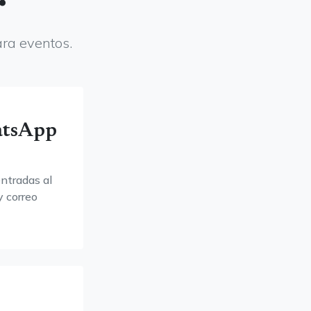
ara eventos.
atsApp
entradas al
 correo