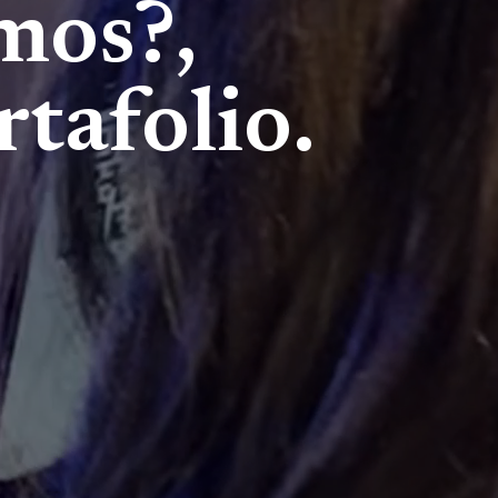
mos?,
tafolio.