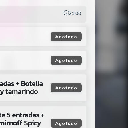
21:00
Agotado
Agotado
adas + Botella
Agotado
cy tamarindo
e 5 entradas +
Smirnoff Spicy
Agotado