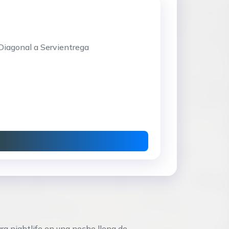
 Diagonal a Servientrega
ra nightlife en una noche llena de