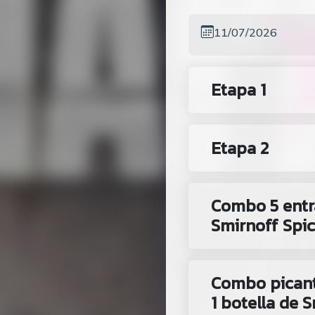
11/07/2026
Etapa 1
Etapa 2
Combo 5 entr
Smirnoff Spi
Combo picant
1 botella de 