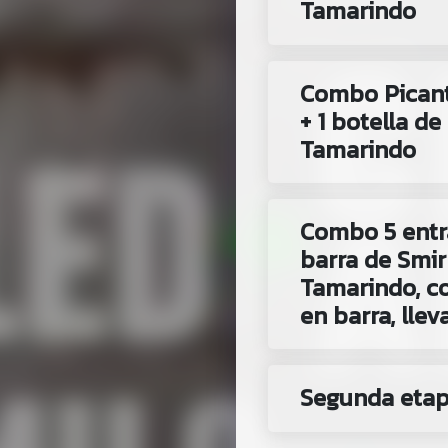
Tamarindo
Combo Picant
+ 1 botella d
Tamarindo
Combo 5 entr
barra de Smir
Tamarindo, co
en barra, llev
Segunda eta