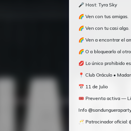
🎤 Host: Tyra Sky
🌈 Ven con tus amigas.
🌈 Ven con tu casi algo.
🌈 Ven a encontrar el am
🌈 O a bloquearlo al otro
💋 Lo único prohibido es
📍 Club Oráculo • Mada
📅 11 de Julio
🎟️ Preventa activa — Li
Info @sandunguerapar
🥂 Patrocinador oficial: