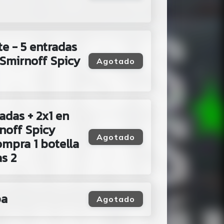
e - 5 entradas
e Smirnoff Spicy
Agotado
adas + 2x1 en
noff Spicy
Agotado
mpra 1 botella
as 2
pa
Agotado