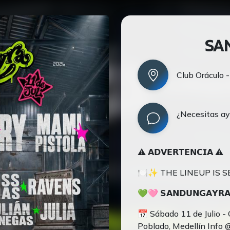
SA
Club Oráculo 
¿Necesitas a
⚠️ 𝗔𝗗𝗩𝗘𝗥𝗧𝗘𝗡𝗖𝗜𝗔 ⚠️
🍽️✨ THE LINEUP IS 
💚🩷 𝗦𝗔𝗡𝗗𝗨𝗡𝗚𝗔𝗬𝗥𝗔 
📅 Sábado 11 de Julio - 
Poblado, Medellín Inf