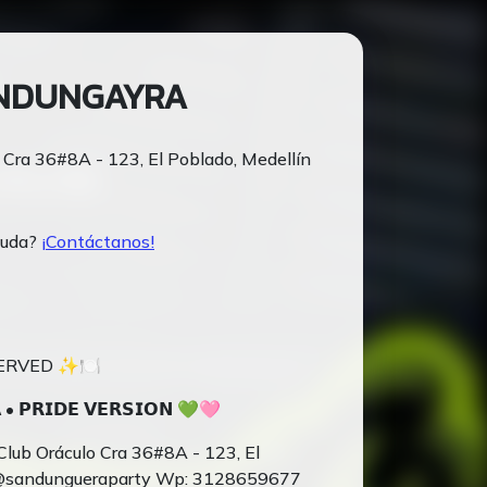
NDUNGAYRA
- Cra 36#8A - 123, El Poblado, Medellín
yuda?
¡Contáctanos!
SERVED ✨🍽️
• 𝗣𝗥𝗜𝗗𝗘 𝗩𝗘𝗥𝗦𝗜𝗢𝗡 💚🩷
Club Oráculo Cra 36#8A - 123, El
o @sandungueraparty Wp: 3128659677