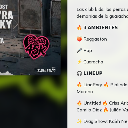
Las club kids, las perras 
demonias de la guaracha
🔥 𝟯 𝗔𝗠𝗕𝗜𝗘𝗡𝗧𝗘𝗦
🍑 Reggaetón
🎤 Pop
⚡ Guaracha
🎧 𝗟𝗜𝗡𝗘𝗨𝗣
🔥 LinaPary 🔥 Piolinda
Moreno
🔥 Untitled 🔥 Criss Ar
Camilo Díaz 🔥 Julián Va
✨ Drag Show: Ka$h Nez