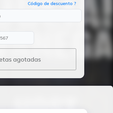
Código de descuento ?
etas agotadas