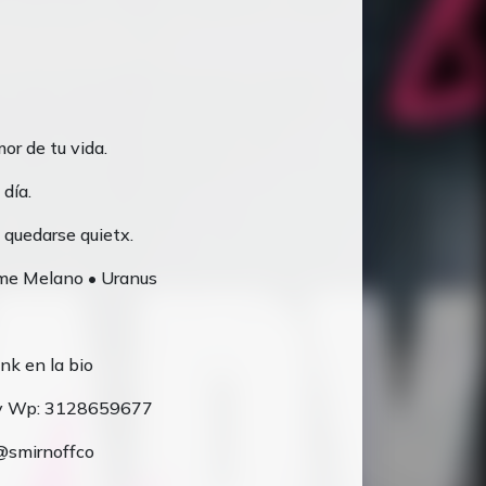
or de tu vida.
 día.
 quedarse quietx.
me Melano • Uranus
nk en la bio
ty Wp: 3128659677
 @smirnoffco