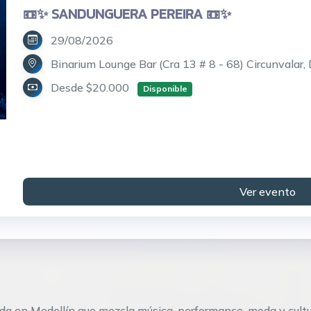
📼✨ SANDUNGUERA PEREIRA 📼✨
29/08/2026
Binarium Lounge Bar (Cra 13 # 8 - 68) Circunvalar,
Desde $20.000
Disponible
Ver evento
da en Medellín que mezcla música, performance, moda y cultu