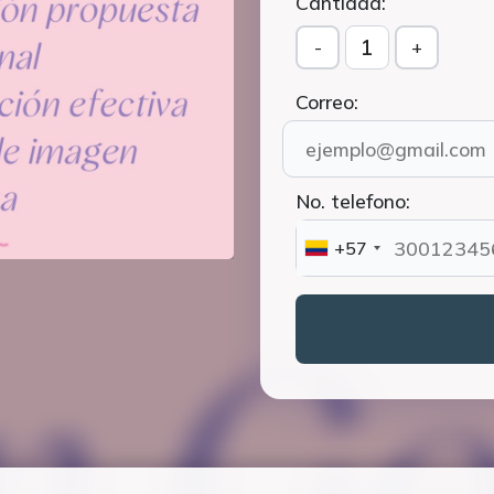
Cantidad:
1
-
+
Correo:
No. telefono:
+57