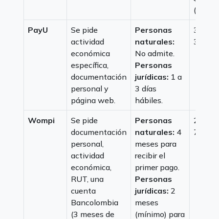
(14 día
PayU
Se pide
Personas
3,29%
actividad
naturales:
300 C
económica
No admite.
específica,
Personas
documentación
jurídicas:
1 a
personal y
3 días
página web.
hábiles.
Wompi
Se pide
Personas
2,65%
documentación
naturales:
4
700 C
personal,
meses para
actividad
recibir el
económica,
primer pago.
RUT, una
Personas
cuenta
jurídicas:
2
Bancolombia
meses
(3 meses de
(mínimo) para